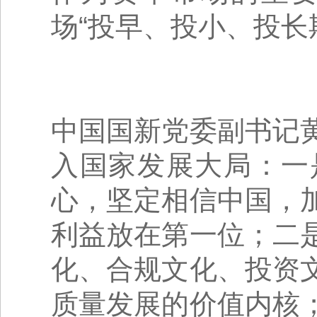
场“投早、投小、投长
中国国新党委副书记
入国家发展大局：一
心，坚定相信中国，
利益放在第一位；二
化、合规文化、投资
质量发展的价值内核