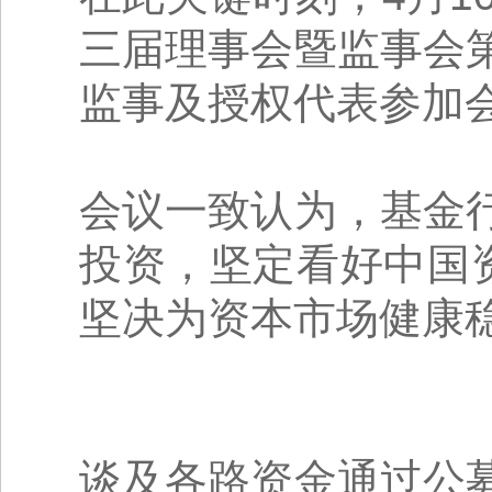
三届理事会暨监事会
监事及授权代表参加
会议一致认为，基金
投资，坚定看好中国
坚决为资本市场健康
谈及各路资金通过公