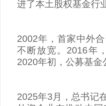
进了本土股权基金行
2002年，首家中
不断放宽。2016
2020年初，公募基
2025年3月，总书