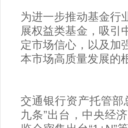
为进一步推动基金行
展权益类基金，吸引
定市场信心，以及加
本市场高质量发展的
交通银行资产托管部
九条”出台，中央经