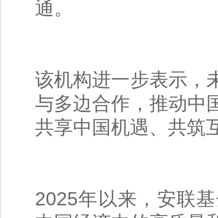
通。
该机构进一步表示，
与多边合作，推动中
共享中国机遇、共筑
2025年以来，安