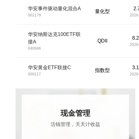
华安事件驱动量化混合A
2.
量化型
002179
2026
华安纳斯达克100ETF联
8.
QDII
接A
2026
040046
华安黄金ETF联接C
3.
指数型
000217
2026
华安新兴动力A
1.
混合型
025758
2026
现金管理
活钱管理，天天计收益