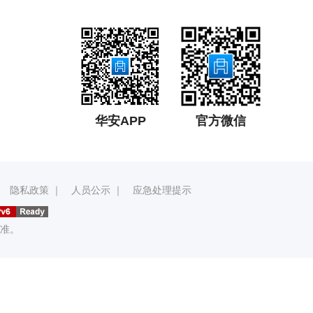
华安APP
官方微信
｜
隐私政策
｜
人员公示
｜
应急处理提示
准。