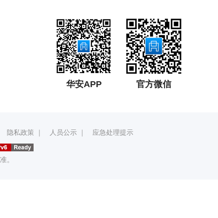
华安APP
官方微信
｜
隐私政策
｜
人员公示
｜
应急处理提示
准。