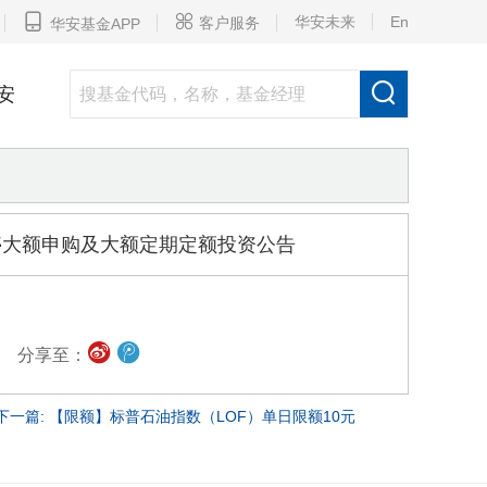


华安未来
En
客户服务
华安基金APP

安
暂停大额申购及大额定期定额投资公告
分享至：
下一篇: 【限额】标普石油指数（LOF）单日限额10元