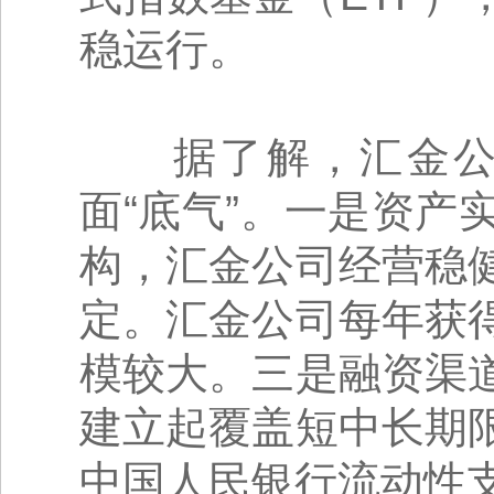
稳运行。
据了解，汇金公司
面“底气”。一是资
构，汇金公司经营稳
定。汇金公司每年获
模较大。三是融资渠
建立起覆盖短中长期
中国人民银行流动性