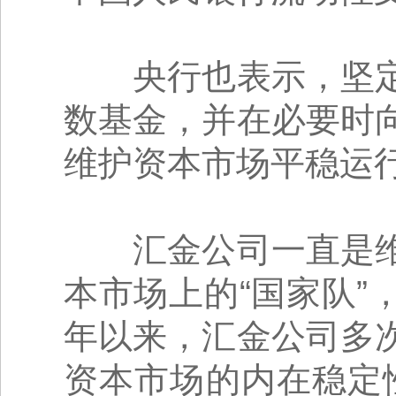
央行也表示，坚定
数基金，并在必要时
维护资本市场平稳运
汇金公司一直是维
本市场上的“国家队”，
年以来，汇金公司多
资本市场的内在稳定性