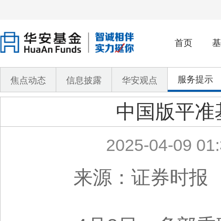
首页
基
服务提示
焦点动态
信息披露
华安观点
中国版平准
2025-04-09 01:
来源：证券时报