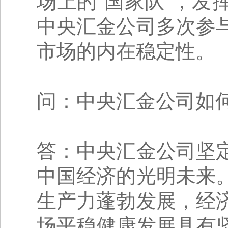
场上的“国家队”，发挥
中央汇金公司多次参
市场的内在稳定性。
问：中央汇金公司如
答：中央汇金公司坚
中国经济的光明未来
生产力蓬勃发展，经
场平稳健康发展具有坚