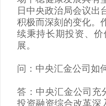
日中央政治局会议出
积极而深刻的变化。
续秉持长期投资、价
展。
问：中央汇金公司如
答：中央汇金公司充
投资融资综合改革深