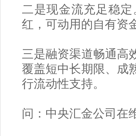
二是现金流充足稳定
红，可动用的自有资
三是融资渠道畅通高
覆盖短中长期限、成
行流动性支持。
问：中央汇金公司在