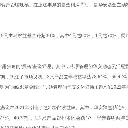
资产管理规模。在上述丰厚的基金利润背后，是华安基金主动权
9只主动权益基金赚超30%，其中4只超60%，1只超70%，同
年崭露头角的“黑马”基金经理。其中，蒋璆管理的华安动态灵活配
抓住了市场良机。3只产品去年收益率达73.64%、66.42%、
为“画线派基金经理”，她管理的华安文体健康主题A在2021年全
基金在2021年创造了超30%的收益率。其中，华安聚嘉精选
、41.77%、40.30%，后2只产品都排名同类前1/3；华安睿