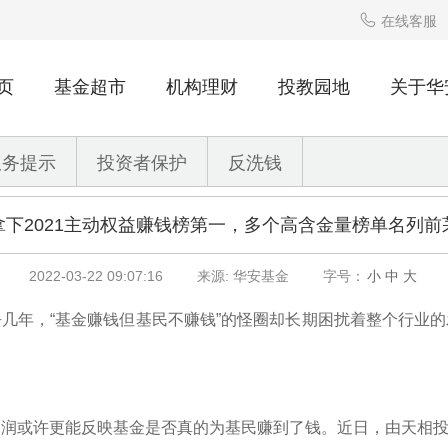

在线客服
页
基金超市
机构理财
投教园地
关于华
服务提示
投资者保护
反洗钱
下2021主动权益赚钱榜第一，多个高含金量榜单名列
2022-03-22 09:07:16
来源: 华安基金
字号：
小
中
大
几年，“基金赚钱但基民不赚钱”的怪圈却长期困扰着整个行业
润或许更能反映基金是否真的为基民赚到了钱。近日，由天相投顾统