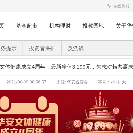

在线客服
页
基金超市
机构理财
投教园地
关于华
服务提示
投资者保护
反洗钱
文体健康成立4周年，最新净值3.199元，矢志耕耘共赢
2021-06-09 08:58:57
来源: 华安锐智会
字号：
小
中
大