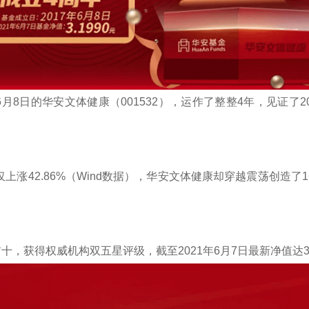
月8日的华安文体健康（001532），运作了整整4年，见证了2
。
仅上涨42.86%（Wind数据），华安文体健康却穿越震荡创造了1
十，获得权威机构双五星评级，截至2021年6月7日最新净值达3