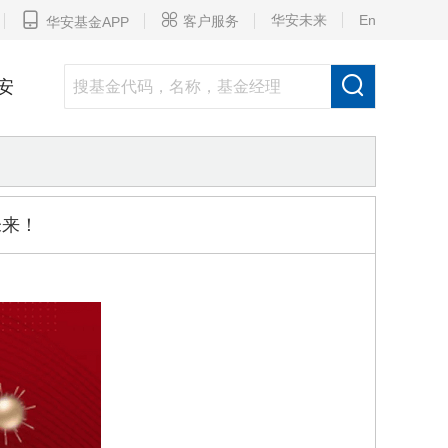


华安未来
En
客户服务
华安基金APP

安
未来！