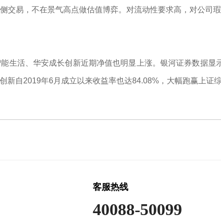
侧交易，不在景气高点做估值博弈。对流动性要求高，对公司瑕
能生活、华安成长创新近期净值也明显上涨。银河证券数据显示，截
新自2019年6月成立以来收益率也达84.08%，大幅跑赢上证综指
客服热线
40088-50099