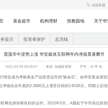

在线客服
页
基金超市
机构理财
投教园地
关于华
服务提示
投资者保护
反洗钱
震荡市中逆势上涨 华安媒体互联网年内净值显著攀升
2021-03-09 09:00:57
来源: 金融投资报
字号：
小
中
大
行情也成为考验基金产品投资运作的“验金石”。由华安基金胡
值由去年底的2.3880元上涨至目前的2.6530元，同期上证综指
联网也保持着良好的运作。2015年5月，A股处于牛市高位阶