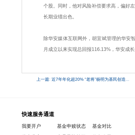
个股。同时，他对风险补偿要求高，偏好左
长期业绩出色。
除华安媒体互联网外，胡宜斌管理的华安智
月成立以来实现总回报116.13%，华安成长创
上一篇: 近7年年化超20% “老将”杨明为基民创造...
快速服务通道
我要开户
基金申赎状态
基金对比