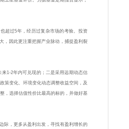
品也超过5年，经历过复杂市场的考验。投资
更大，因此更注重把握产业脉动，捕捉盈利裂
来1-2年内可兑现的；二是采用远期动态估
政策变化、环境变化动态调整收益空间，及
整，选择估值性价比最高的标的，并做好基
全边际，更多从盈利出发，寻找有盈利增长的