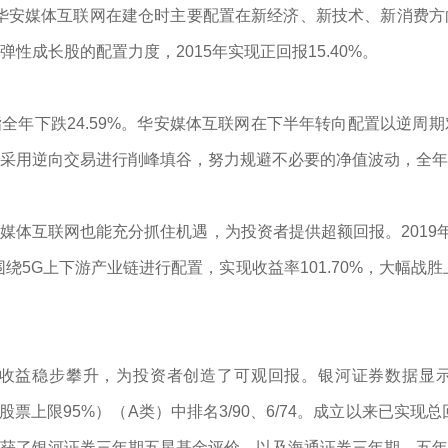
间，华安媒体互联网在建仓时主要配置在新经济、新技术、新消费
性成长股的配置力度，2015年实现正回报15.40%。
指全年下跌24.59%。华安媒体互联网在下半年转向配置以逆
采用逆向交易进行削峰填谷，努力规避不必要的净值波动，全年
媒体互联网也能充分抓住机遇，为投资者提供超额回报。2019
围绕5G上下游产业链进行配置，实现收益率101.70%，大幅
收益稳步攀升，为投资者创造了可观回报。银河证券数据显示，
金（股票上限95%）（A类）中排名3/90、6/74。成立以来已实现总回
获了银河证券三年期五星基金评价，以及海通证券三年期、五年