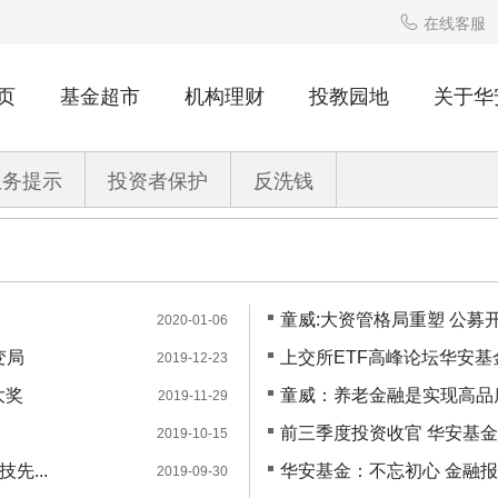

在线客服
页
基金超市
机构理财
投教园地
关于华
服务提示
投资者保护
反洗钱
童威:大资管格局重塑 公募
2020-01-06
变局
上交所ETF高峰论坛华安
2019-12-23
大奖
童威：养老金融是实现高品
2019-11-29
前三季度投资收官 华安基
2019-10-15
先...
华安基金：不忘初心 金融
2019-09-30